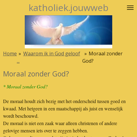
katholiek.jouwweb
Ga
direct
naar
de
hoofdinhoud
Home
»
Waarom ik in God geloof
»
Moraal zonder
...
God?
Moraal zonder God?
* Moraal zonder God?
De moraal houdt zich bezig met het onderscheid tussen goed en
kwaad. Met hetgeen in een maatschappij als juist en wenselijk
wordt beschouwd.
De moraal is niet een zaak waar alleen christenen of andere
gelovige mensen iets over te zeggen hebben.