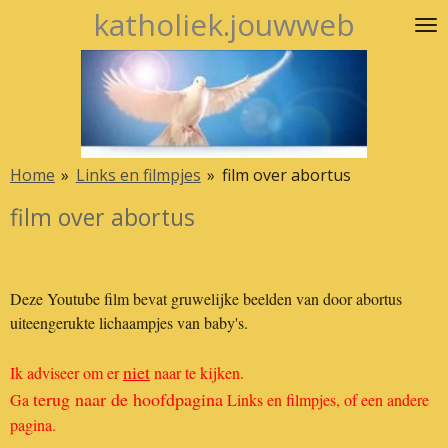
katholiek.jouwweb
Ga
direct
naar
de
hoofdinhoud
Home
»
Links en filmpjes
»
film over abortus
film over abortus
Deze Youtube film bevat gruwelijke beelden van door abortus
uiteengerukte lichaampjes van baby's.
niet
Ik adviseer om er
naar te kijken.
terug naar de hoofdpagina
Ga
Links en filmpjes, of een andere
pagina.