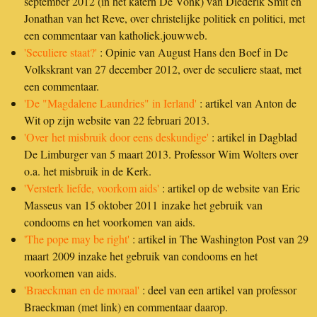
september 2012 (in het katern De Vonk) van Diederik Smit en
Jonathan van het Reve, over christelijke politiek en politici, met
een commentaar van katholiek.jouwweb.
'Seculiere staat?'
: Opinie van August Hans den Boef in De
Volkskrant van 27 december 2012, over de seculiere staat, met
een commentaar.
'
De "Magdalene Laundries" in Ierland'
: artikel van Anton de
Wit op zijn website van 22 februari 2013.
'Over het misbruik door eens deskundige'
: artikel in Dagblad
De Limburger van 5 maart 2013. Professor Wim Wolters over
o.a. het misbruik in de Kerk.
'Versterk liefde, voorkom aids'
: artikel op de website van Eric
Masseus van 15 oktober 2011 inzake het gebruik van
condooms en het voorkomen van aids.
'The pope may be right'
: artikel in The Washington Post van 29
maart 2009 inzake het gebruik van condooms en het
voorkomen van aids.
'Braeckman en de moraal'
: deel van een artikel
van professor
Braeckman (met link) en commentaar daarop.