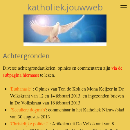
katholiek.jouwweb
Ga
direct
naar
de
hoofdinhoud
Achtergronden
Diverse achtergrondartikelen, opinies en commentaren zijn
via de
subpagina hiernaast
te lezen.
'Euthanasie'
: Opinies van Ton de Kok en Mona Keijzer in De
Volkskrant van 12 en 14 februari 2013, en ingezonden brieven
in De Volkskrant van 16 februari 2013.
'Seculiere dogma's'
: commentaar in het Katholiek Nieuwsblad
van 30 augustus 2013
'Christelijke politici?'
: Artikelen uit De Volkskrant van 8