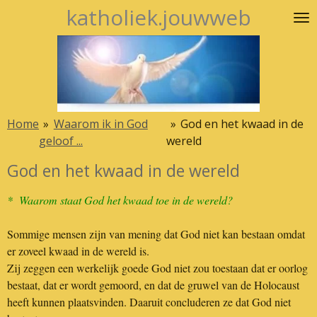
katholiek.jouwweb
Ga
direct
naar
de
hoofdinhoud
Home
»
Waarom ik in God
»
God en het kwaad in de
geloof ...
wereld
God en het kwaad in de wereld
* Waarom staat God het kwaad toe in de wereld?
Sommige mensen zijn van mening dat God niet kan bestaan omdat
er zoveel kwaad in de wereld is.
Zij zeggen een werkelijk goede God niet zou toestaan dat er oorlog
bestaat, dat er wordt gemoord, en dat de gruwel van de Holocaust
heeft kunnen plaatsvinden. Daaruit concluderen ze dat God niet