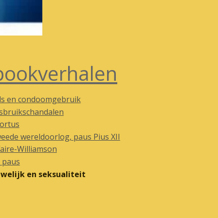
pookverhalen
ds en condoomgebruik
sbruikschandalen
ortus
eede wereldoorlog, paus Pius XII
faire-Williamson
 paus
welijk en seksualiteit