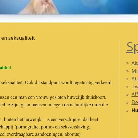
 en seksualiteit
S
Ai
liteit
Mi
Ab
 seksualiteit. Ook dit standpunt wordt regelmatig verkeerd,
Tw
Af
tussen een man een vrouw gesloten huwelijk thuishoort.
De
ef te zijn, gaan mensen in tegen de natuurlijke orde die
Hu
n, buiten het huwelijk – is een verschijnsel dat heel
happij (pornografie, porno- en seksverslaving,
eel overdraagbare aandoeningen, abortus).