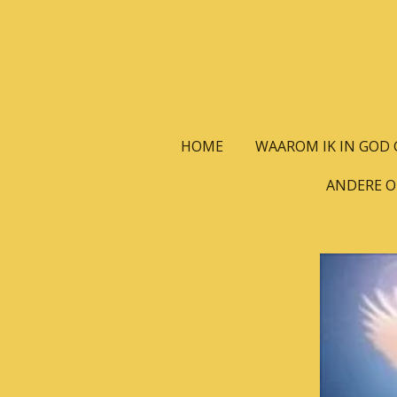
Ga
direct
naar
de
hoofdinhoud
HOME
WAAROM IK IN GOD G
ANDERE 