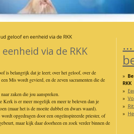
ud geloof en eenheid via de RKK
..
 eenheid via de RKK
b
f is belangrijk dat je leert; over het geloof, over de
Be
p een Mis wordt gevierd, en de zeven sacramenten die de
RKK
Ee
naar zaken die jou aanspreken.
Vo
de Kerk is er meer mogelijk en meer te beleven dan je
Ri
oen (maar het is de moeite dubbel en dwars waard).
He
 wordt opgedragen door een ongeïnspireerde priester, of
t gebeurt, maar kijk daar doorheen en zoek verder binnen de