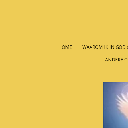
Ga
direct
naar
de
hoofdinhoud
HOME
WAAROM IK IN GOD G
ANDERE 