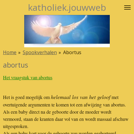
katholiek.jouwweb
Ga
direct
naar
de
hoofdinhoud
Home
»
Spookverhalen
»
Abortus
abortus
Het vraagstuk van abortus
helemaal los van het geloof
Het is goed mogelijk om
met
overtuigende argumenten te komen tot een afwijzing van abortus.
Als een baby direct na de geboorte door de moeder wordt
vermoord, staan de kranten daar vol van en wordt massaal afschuw
uitgesproken.
Als een baby kort voor de geboorte zou worden geaborteerd